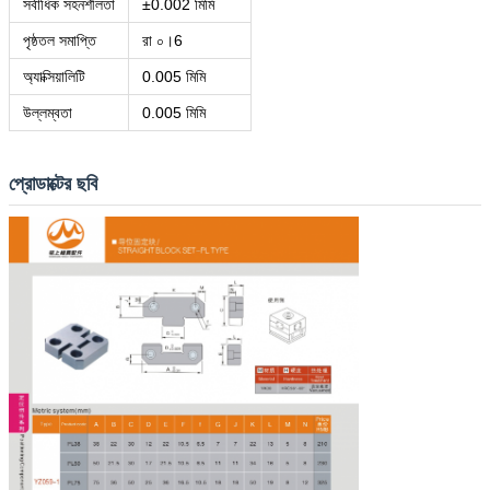
সর্বাধিক সহনশীলতা
±0.002 মিমি
পৃষ্ঠতল সমাপ্তি
রা ০।6
অ্যাক্সিয়ালিটি
0.005 মিমি
উল্লম্বতা
0.005 মিমি
প্রোডাক্টের ছবি