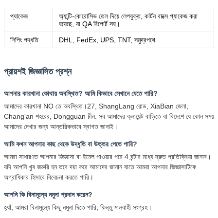
প্যাকেজ
অ্যান্টি-কোরোসিভ তেল দিয়ে লেপযুক্ত, কার্টন বাক্সে প্যাকেজ করা
হয়েছে, যা QA রিপোর্ট সহ।
শিপিং পদ্ধতি
DHL, FedEx, UPS, TNT, সমুদ্রপথে
প্রায়শই জিজ্ঞাসিত প্রশ্ন
আপনার কারখানা কোথায় অবস্থিত? আমি কিভাবে সেখানে যেতে পারি?
আমাদের কারখানা NO তে অবস্থিত।27, ShangLang রোড, XiaBian জেলা,
Chang'an শহরের, Dongguan চীন. সব আমাদের ক্লায়েন্ট বাড়িতে বা বিদেশে যে কোন সময়
আমাদের দেখার জন্য আন্তরিকভাবে স্বাগত জানাই।
আমি কখন আপনার কাছ থেকে উদ্ধৃতি বা উত্তর পেতে পারি?
আমরা সাধারণত আপনার জিজ্ঞাসা বা ইমেল পাওয়ার পরে 4 ঘন্টার মধ্যে দ্রুত প্রতিক্রিয়া জানাব।
যদি আপনি খুব জরুরি হন তবে দয়া করে আমাদের জানান যাতে আমরা আপনার জিজ্ঞাসাটিকে
অগ্রাধিকার হিসাবে বিবেচনা করতে পারি।
আপনি কি বিনামূল্যে নমুনা প্রদান করেন?
হ্যাঁ, আমরা বিনামূল্যে কিছু নমুনা দিতে পারি, কিন্তু মালবাহী সংগ্রহ।