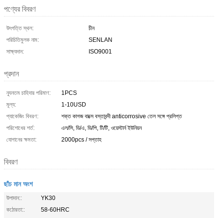
পণ্যের বিবরণ
উৎপত্তি স্থল:
চীন
পরিচিতিমুলক নাম:
SENLAN
সাক্ষ্যদান:
ISO9001
প্রদান
ন্যূনতম চাহিদার পরিমাণ:
1PCS
মূল্য:
1-10USD
প্যাকেজিং বিবরণ:
শক্ত কাগজ বাক্সে বস্তাবন্দী anticorrosive তেল সঙ্গে প্রলিপ্ত
পরিশোধের শর্ত:
এল/সি, ডি/এ, ডি/পি, টি/টি, ওয়েস্টার্ন ইউনিয়ন
যোগানের ক্ষমতা:
2000pcs / সপ্তাহ
বিবরণ
ছাঁচ মান অংশ
উপাদান::
YK30
কঠোরতা::
58-60HRC