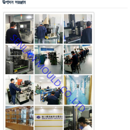
উত্পাদন সরঞ্জাম
জমা দিন