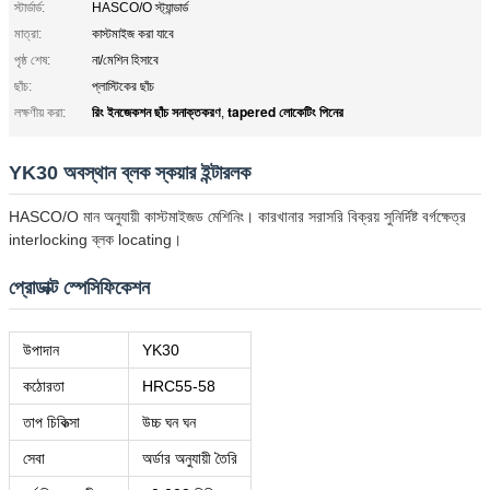
স্টার্ডার্ড:
HASCO/O স্ট্যান্ডার্ড
মাত্রা:
কাস্টমাইজ করা যাবে
পৃষ্ঠ শেষ:
না/মেশিন হিসাবে
ছাঁচ:
প্লাস্টিকের ছাঁচ
রিং ইনজেকশন ছাঁচ সনাক্তকরণ
tapered লোকেটিং পিনের
লক্ষণীয় করা:
,
YK30 অবস্থান ব্লক স্কয়ার ইন্টারলক
HASCO/O মান অনুযায়ী কাস্টমাইজড মেশিনিং। কারখানার সরাসরি বিক্রয় সুনির্দিষ্ট বর্গক্ষেত্র
interlocking ব্লক locating।
প্রোডাক্ট স্পেসিফিকেশন
উপাদান
YK30
কঠোরতা
HRC55-58
তাপ চিকিত্সা
উচ্চ ঘন ঘন
সেবা
অর্ডার অনুযায়ী তৈরি