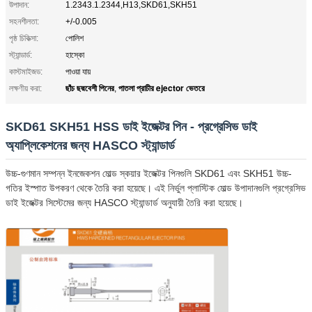
উপাদান:
1.2343.1.2344,H13,SKD61,SKH51
সহনশীলতা:
+/-0.005
পৃষ্ঠ চিকিত্সা:
পোলিশ
স্ট্যান্ডার্ড:
হাস্কো
কাস্টমাইজড:
পাওয়া যায়
ছাঁচ ছদ্মবেশী পিনের
পাতলা প্রাচীর ejector ভেতরে
লক্ষণীয় করা:
,
SKD61 SKH51 HSS ডাই ইজেক্টর পিন - প্রগ্রেসিভ ডাই
অ্যাপ্লিকেশনের জন্য HASCO স্ট্যান্ডার্ড
উচ্চ-গুণমান সম্পন্ন ইনজেকশন মোল্ড স্কয়ার ইজেক্টর পিনগুলি SKD61 এবং SKH51 উচ্চ-
গতির ইস্পাত উপকরণ থেকে তৈরি করা হয়েছে। এই নির্ভুল প্লাস্টিক মোল্ড উপাদানগুলি প্রগ্রেসিভ
ডাই ইজেক্টর সিস্টেমের জন্য HASCO স্ট্যান্ডার্ড অনুযায়ী তৈরি করা হয়েছে।