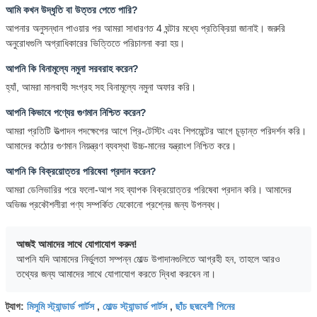
আমি কখন উদ্ধৃতি বা উত্তর পেতে পারি?
আপনার অনুসন্ধান পাওয়ার পর আমরা সাধারণত 4 ঘন্টার মধ্যে প্রতিক্রিয়া জানাই। জরুরি
অনুরোধগুলি অগ্রাধিকারের ভিত্তিতে পরিচালনা করা হয়।
আপনি কি বিনামূল্যে নমুনা সরবরাহ করেন?
হ্যাঁ, আমরা মালবাহী সংগ্রহ সহ বিনামূল্যে নমুনা অফার করি।
আপনি কিভাবে পণ্যের গুণমান নিশ্চিত করেন?
আমরা প্রতিটি উত্পাদন পদক্ষেপের আগে প্রি-টেস্টিং এবং শিপমেন্টের আগে চূড়ান্ত পরিদর্শন করি।
আমাদের কঠোর গুণমান নিয়ন্ত্রণ ব্যবস্থা উচ্চ-মানের যন্ত্রাংশ নিশ্চিত করে।
আপনি কি বিক্রয়োত্তর পরিষেবা প্রদান করেন?
আমরা ডেলিভারির পরে ফলো-আপ সহ ব্যাপক বিক্রয়োত্তর পরিষেবা প্রদান করি। আমাদের
অভিজ্ঞ প্রকৌশলীরা পণ্য সম্পর্কিত যেকোনো প্রশ্নের জন্য উপলব্ধ।
আজই আমাদের সাথে যোগাযোগ করুন!
আপনি যদি আমাদের নির্ভুলতা সম্পন্ন মোল্ড উপাদানগুলিতে আগ্রহী হন, তাহলে আরও
তথ্যের জন্য আমাদের সাথে যোগাযোগ করতে দ্বিধা করবেন না।
মিসুমি স্ট্যান্ডার্ড পার্টস
মোল্ড স্ট্যান্ডার্ড পার্টস
ছাঁচ ছদ্মবেশী পিনের
ট্যাগ:
,
,