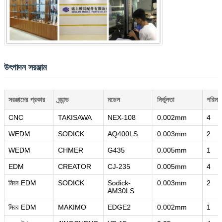
জমা দিন
উৎপাদন সরঞ্জাম
সরঞ্জামের প্রকার
ব্র্যান্ড
মডেল
নির্ভুলতা
পরিমাণ
CNC
TAKISAWA
NEX-108
0.002mm
4
WEDM
SODICK
AQ400LS
0.003mm
2
WEDM
CHMER
G435
0.005mm
1
EDM
CREATOR
CJ-235
0.005mm
4
মিরর EDM
SODICK
Sodick-
0.003mm
2
AM30LS
মিরর EDM
MAKIMO
EDGE2
0.002mm
1