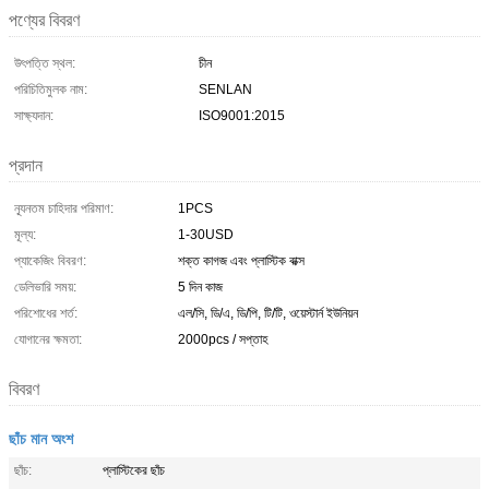
পণ্যের বিবরণ
উৎপত্তি স্থল:
চীন
পরিচিতিমুলক নাম:
SENLAN
সাক্ষ্যদান:
ISO9001:2015
প্রদান
ন্যূনতম চাহিদার পরিমাণ:
1PCS
মূল্য:
1-30USD
প্যাকেজিং বিবরণ:
শক্ত কাগজ এবং প্লাস্টিক বাক্স
ডেলিভারি সময়:
5 দিন কাজ
পরিশোধের শর্ত:
এল/সি, ডি/এ, ডি/পি, টি/টি, ওয়েস্টার্ন ইউনিয়ন
যোগানের ক্ষমতা:
2000pcs / সপ্তাহ
বিবরণ
ছাঁচ মান অংশ
ছাঁচ:
প্লাস্টিকের ছাঁচ