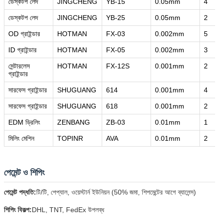
ডেস্কটপ লেদ
JINGCHENG
YB-15
0.05mm
4
ডেস্কটপ লেদ
JINGCHENG
YB-25
0.05mm
2
OD গ্রাইন্ডার
HOTMAN
FX-03
0.002mm
5
ID গ্রাইন্ডার
HOTMAN
FX-05
0.002mm
3
সেন্টারলেস
HOTMAN
FX-12S
0.001mm
2
গ্রাইন্ডার
সারফেস গ্রাইন্ডার
SHUGUANG
614
0.001mm
4
সারফেস গ্রাইন্ডার
SHUGUANG
618
0.001mm
2
EDM ড্রিলিং
ZENBANG
ZB-03
0.01mm
1
মিলিং মেশিন
TOPINR
AVA
0.01mm
2
পেমেন্ট ও শিপিং
পেমেন্ট পদ্ধতি:
টি/টি, পেপ্যাল, ওয়েস্টার্ন ইউনিয়ন (50% জমা, শিপমেন্টের আগে ব্যালেন্স)
শিপিং বিকল্প:
DHL, TNT, FedEx উপলব্ধ