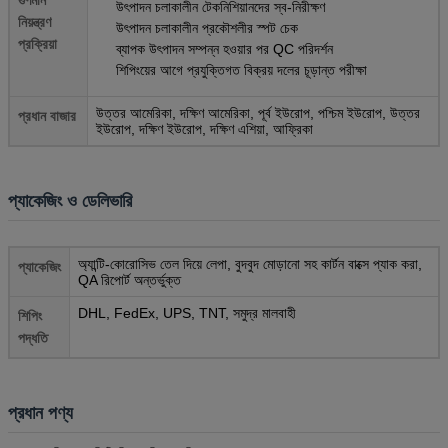
গুণমান
উৎপাদন চলাকালীন টেকনিশিয়ানদের স্ব-নিরীক্ষণ
নিয়ন্ত্রণ
উৎপাদন চলাকালীন প্রকৌশলীর স্পট চেক
প্রক্রিয়া
ব্যাপক উৎপাদন সম্পন্ন হওয়ার পর QC পরিদর্শন
শিপিংয়ের আগে প্রযুক্তিগত বিক্রয় দলের চূড়ান্ত পরীক্ষা
উত্তর আমেরিকা, দক্ষিণ আমেরিকা, পূর্ব ইউরোপ, পশ্চিম ইউরোপ, উত্তর
প্রধান বাজার
ইউরোপ, দক্ষিণ ইউরোপ, দক্ষিণ এশিয়া, আফ্রিকা
প্যাকেজিং ও ডেলিভারি
অ্যান্টি-কোরোসিভ তেল দিয়ে লেপা, বুদবুদ মোড়ানো সহ কার্টন বাক্সে প্যাক করা,
প্যাকেজিং
QA রিপোর্ট অন্তর্ভুক্ত
DHL, FedEx, UPS, TNT, সমুদ্র মালবাহী
শিপিং
পদ্ধতি
প্রধান পণ্য