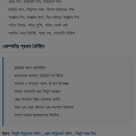
কোর পিন, ক্যাভিটি পিন, সন্নিবেশ পিন
HSS পাঞ্চ, নির্ভুলতা পাঞ্চ, বিশেষ আকারের পাঞ্চ
ইজেক্টর পিন, ইজেক্টর হাতা, দ্বি-পর্যায়ের ইজেক্টর পিন
গাইড পিলার, গাইড বুশিং, গাইড পোস্ট সেট
স্লাইড কোর ইউনিট, ল্যাচ লক, লোকেটিং সিরিজ
কোম্পানির প্রধান বৈশিষ্ট্য
2006 সালে প্রতিষ্ঠিত
কারখানার আকার: 2500 বর্গ মিটার
গবেষণা ও উন্নয়ন গ্রুপ: 6 জন বিশেষজ্ঞ
সমস্ত আমদানি করা নির্ভুল সরঞ্জাম
মোল্ড উপাদান শিল্পে চমৎকার খ্যাতি
সময় এবং খরচ বাঁচাতে এক-পদক্ষেপ পরিষেবা
সম্পূর্ণ গুণমান ব্যবস্থাপনা সিস্টেম
মিসুমি স্ট্যান্ডার্ড পার্টস
মোল্ড স্ট্যান্ডার্ড পার্টস
নির্ভুল পাঞ্চ পিন
ট্যাগ:
,
,