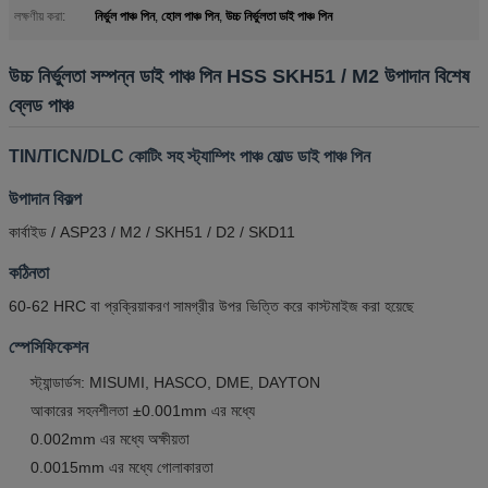
নির্ভুল পাঞ্চ পিন
হোল পাঞ্চ পিন
উচ্চ নির্ভুলতা ডাই পাঞ্চ পিন
লক্ষণীয় করা:
,
,
উচ্চ নির্ভুলতা সম্পন্ন ডাই পাঞ্চ পিন HSS SKH51 / M2 উপাদান বিশেষ
ব্লেড পাঞ্চ
TIN/TICN/DLC কোটিং সহ স্ট্যাম্পিং পাঞ্চ মোল্ড ডাই পাঞ্চ পিন
উপাদান বিকল্প
কার্বাইড / ASP23 / M2 / SKH51 / D2 / SKD11
কঠিনতা
60-62 HRC বা প্রক্রিয়াকরণ সামগ্রীর উপর ভিত্তি করে কাস্টমাইজ করা হয়েছে
স্পেসিফিকেশন
স্ট্যান্ডার্ডস: MISUMI, HASCO, DME, DAYTON
আকারের সহনশীলতা ±0.001mm এর মধ্যে
0.002mm এর মধ্যে অক্ষীয়তা
0.0015mm এর মধ্যে গোলাকারতা