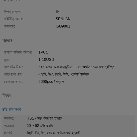
উৎপত্তি স্থল:
চীন
পরিচিতিমুলক নাম:
SENLAN
সাক্ষ্যদান:
ISO9001
প্রদান
ন্যূনতম চাহিদার পরিমাণ:
1PCS
মূল্য:
1-10USD
প্যাকেজিং বিবরণ:
শক্ত কাগজ বাক্সে বস্তাবন্দী anticorrosive তেল সঙ্গে প্রলিপ্ত
পরিশোধের শর্ত:
এল/সি, ডি/এ, ডি/পি, টি/টি, ওয়েস্টার্ন ইউনিয়ন
যোগানের ক্ষমতা:
2000pcs / সপ্তাহ
বিবরণ
ছাঁচ মান অংশ
উপাদান::
HSS - উচ্চ গতির টুল ইস্পাত
কঠোরতা::
60 ~ 62 এইচআরসি
স্টার্ডার্ড:
মিসুমি, দিন, জিস, হাসকো, আইএসআই ইত্যাদি