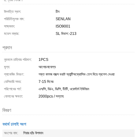
উৎপত্তি স্থল:
চীন
পরিচিতিমুলক নাম:
SENLAN
সাক্ষ্যদান:
ISO9001
মডেল নম্বার:
SL বিভাগ:-213
প্রদান
ন্যূনতম চাহিদার পরিমাণ:
1PCS
মূল্য:
আলোচনাযোগ্য
প্যাকেজিং বিবরণ:
শক্ত কাগজ বাক্সে ভরাট অ্যান্টিঅক্রোসিভ তেল দিয়ে প্রলেপ দেওয়া
ডেলিভারি সময়:
7-15 দিনের
পরিশোধের শর্ত:
এল/সি, ডি/এ, ডি/পি, টি/টি, ওয়েস্টার্ন ইউনিয়ন
যোগানের ক্ষমতা:
2000pcs / সপ্তাহ
বিবরণ
যথার্থ ঢালাই অংশ
অংশের নাম:
গিয়ার ছাঁচ উপাদান