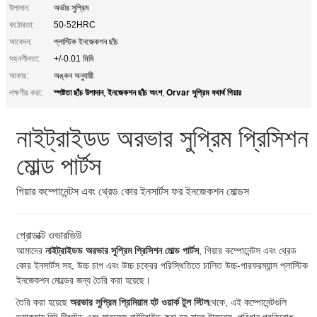
উপাদান:
অর্ভার সুপ্রিম
কঠোরতা:
50-52HRC
আবেদন:
প্লাস্টিক ইনজেকশন ছাঁচ
সহনশীলতা:
+/-0.01 মিমি
আকার:
অঙ্কন অনুযায়ী
স্পষ্টতা ছাঁচ উপাদান
ইনজেকশন ছাঁচ অংশ
Orvar সুপ্রিম যথার্থ গিয়ার
লক্ষণীয় করা:
,
,
নাইট্রাইডড অরভার সুপ্রিম প্রিসিশন
মোল্ড পার্টস
গিয়ার কম্পোনেন্টস এবং থ্রেড কোর ইনসার্টস ফর ইনজেকশন মোল্ডস
প্রোডাক্ট ওভারভিউ
আমাদের
নাইট্রাইডড অরভার সুপ্রিম প্রিসিশন মোল্ড পার্টস
, গিয়ার কম্পোনেন্টস এবং থ্রেড
কোর ইনসার্টস সহ, উচ্চ চাপ এবং উচ্চ চক্রের পরিস্থিতিতে চালিত উচ্চ-পারফরম্যান্স প্লাস্টিক
ইনজেকশন মোল্ডের জন্য তৈরি করা হয়েছে।
তৈরি করা হয়েছে
অরভার সুপ্রিম প্রিমিয়াম হট ওয়ার্ক টুল স্টিল
থেকে, এই কম্পোনেন্টগুলি
ভ্যাকুয়াম হিট ট্রিটেড এবং সারফেস নাইট্রাইড করা হয় যাতে টাফনেস, পরিধান প্রতিরোধ