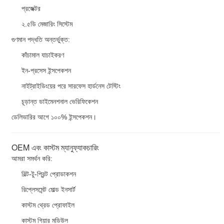
প্রজেক্টর
২.৫ডি মেজারিং সিস্টেম
গুণমান পদ্ধতি অন্তর্ভুক্ত:
কাঁচামাল যাচাইকরণ
ইন-প্রসেস ইন্সপেকশন
নাইট্রাইডিংয়ের পরে সারফেস হার্ডনেস টেস্টিং
চূড়ান্ত ডাইমেনশনাল ভেরিফিকেশন
ডেলিভারির আগে ১০০% ইন্সপেকশন।
OEM এবং কাস্টম ম্যানুফ্যাকচারিং
আমরা সমর্থন করি:
বিল্ট-টু-প্রিন্ট প্রোডাকশন
রিপ্লেসমেন্ট মোল্ড ইনসার্ট
কাস্টম থ্রেড প্রোফাইল
কাস্টম গিয়ার মডিউল