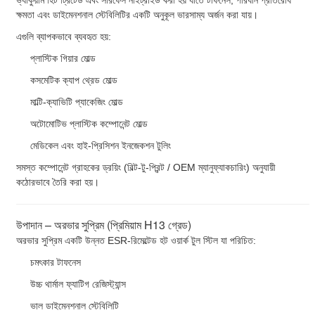
ক্ষমতা এবং ডাইমেনশনাল স্টেবিলিটির একটি অনুকূল ভারসাম্য অর্জন করা যায়।
এগুলি ব্যাপকভাবে ব্যবহৃত হয়:
প্লাস্টিক গিয়ার মোল্ড
কসমেটিক ক্যাপ থ্রেড মোল্ড
মাল্টি-ক্যাভিটি প্যাকেজিং মোল্ড
অটোমোটিভ প্লাস্টিক কম্পোনেন্ট মোল্ড
মেডিকেল এবং হাই-প্রিসিশন ইনজেকশন টুলিং
সমস্ত কম্পোনেন্ট গ্রাহকের ড্রয়িং (বিল্ট-টু-প্রিন্ট / OEM ম্যানুফ্যাকচারিং) অনুযায়ী
কঠোরভাবে তৈরি করা হয়।
উপাদান – অরভার সুপ্রিম (প্রিমিয়াম H13 গ্রেড)
অরভার সুপ্রিম একটি উন্নত ESR-রিমেল্টেড হট ওয়ার্ক টুল স্টিল যা পরিচিত:
চমৎকার টাফনেস
উচ্চ থার্মাল ফ্যাটিগ রেজিস্ট্যান্স
ভাল ডাইমেনশনাল স্টেবিলিটি