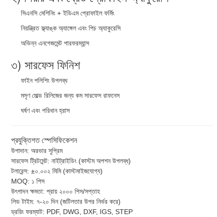
একটি বার্তা রেখে যান
সিএনসি মেশিনিং + ইডিএম প্রোফাইল ফর্মিং
নিয়ন্ত্রিত ফ্ল্যাঙ্ক অ্যাঙ্গেল এবং পিচ অ্যাকুরেসি
আমরা শীঘ্রই আপনাকে আবার কল করব!
অভিন্ন এনগেজমেন্ট পারফরম্যান্স
৩) সারফেস ফিনিশ
ফাইন পলিশিং উপলব্ধ
মসৃণ মোল্ড রিলিজের জন্য কম সারফেস রাফনেস
ঘর্ষণ এবং পরিধান হ্রাস
প্রযুক্তিগত স্পেসিফিকেশন
উপাদান: অরভার সুপ্রিম
সারফেস ট্রিটমেন্ট: নাইট্রাইডিং (কাস্টম অপশন উপলব্ধ)
টলারেন্স: ±০.০০২ মিমি (কাস্টমাইজযোগ্য)
MOQ: ১ পিস
উৎপাদন ক্ষমতা: প্রায় ২০০০ পিস/সপ্তাহ
জমা দিন
লিড টাইম: ৭-২০ দিন (জটিলতার উপর নির্ভর করে)
ড্রয়িং ফরম্যাট: PDF, DWG, DXF, IGS, STEP