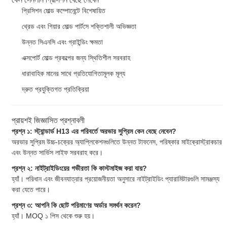
প্রিসিশন মোল্ড কম্পোনেন্টে বিশেষায়িত
থ্রেড এবং গিয়ার মোল্ড পার্টসে শক্তিশালী অভিজ্ঞতা
উন্নত সিএনসি এবং গ্রাইন্ডিং ক্ষমতা
এক্সপোর্ট মোল্ড প্রকল্পের জন্য স্থিতিশীল সরবরাহ
ধারাবাহিক মানের সাথে প্রতিযোগিতামূলক মূল্য
দ্রুত প্রযুক্তিগত প্রতিক্রিয়া
প্রায়শই জিজ্ঞাসিত প্রশ্নাবলী
প্রশ্ন ১: স্ট্যান্ডার্ড H13 এর পরিবর্তে অরভার সুপ্রিম কেন বেছে নেবেন?
অরভার সুপ্রিম উচ্চ-চক্রের অ্যাপ্লিকেশনগুলিতে উন্নত টাফনেস, পরিষ্কার মাইক্রোস্ট্রাকচার
এবং উন্নত সার্ভিস লাইফ সরবরাহ করে।
প্রশ্ন ২: নাইট্রাইডিংয়ের গভীরতা কি কাস্টমাইজ করা যায়?
হ্যাঁ। পরিধান এবং জীবনযাত্রার প্রয়োজনীয়তা অনুসারে নাইট্রাইডিং প্যারামিটারগুলি সামঞ্জস্য
করা যেতে পারে।
প্রশ্ন ৩: আপনি কি ছোট পরিমাণের অর্ডার সমর্থন করেন?
হ্যাঁ। MOQ ১ পিস থেকে শুরু হয়।