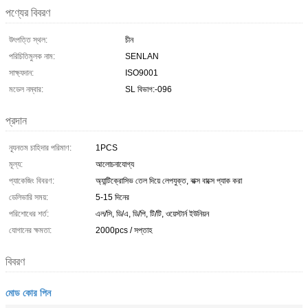
পণ্যের বিবরণ
উৎপত্তি স্থল:
চীন
পরিচিতিমুলক নাম:
SENLAN
সাক্ষ্যদান:
ISO9001
মডেল নম্বার:
SL বিভাগ:-096
প্রদান
ন্যূনতম চাহিদার পরিমাণ:
1PCS
মূল্য:
আলোচনাযোগ্য
প্যাকেজিং বিবরণ:
অ্যান্টিক্রোসিভ তেল দিয়ে লেপযুক্ত, বাক্স বাক্সে প্যাক করা
ডেলিভারি সময়:
5-15 দিনের
পরিশোধের শর্ত:
এল/সি, ডি/এ, ডি/পি, টি/টি, ওয়েস্টার্ন ইউনিয়ন
যোগানের ক্ষমতা:
2000pcs / সপ্তাহ
বিবরণ
মোড কোর পিন