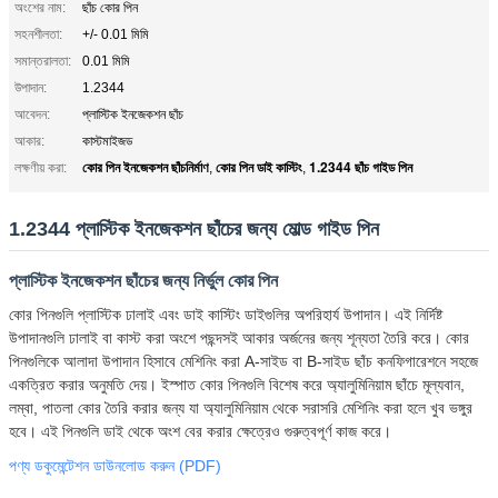
অংশের নাম:
ছাঁচ কোর পিন
সহনশীলতা:
+/- 0.01 মিমি
সমান্তরালতা:
0.01 মিমি
উপাদান:
1.2344
আবেদন:
প্লাস্টিক ইনজেকশন ছাঁচ
আকার:
কাস্টমাইজড
কোর পিন ইনজেকশন ছাঁচনির্মাণ
কোর পিন ডাই কাস্টিং
1.2344 ছাঁচ গাইড পিন
লক্ষণীয় করা:
,
,
1.2344 প্লাস্টিক ইনজেকশন ছাঁচের জন্য মোল্ড গাইড পিন
প্লাস্টিক ইনজেকশন ছাঁচের জন্য নির্ভুল কোর পিন
কোর পিনগুলি প্লাস্টিক ঢালাই এবং ডাই কাস্টিং ডাইগুলির অপরিহার্য উপাদান। এই নির্দিষ্ট
উপাদানগুলি ঢালাই বা কাস্ট করা অংশে পছন্দসই আকার অর্জনের জন্য শূন্যতা তৈরি করে। কোর
পিনগুলিকে আলাদা উপাদান হিসাবে মেশিনিং করা A-সাইড বা B-সাইড ছাঁচ কনফিগারেশনে সহজে
একত্রিত করার অনুমতি দেয়। ইস্পাত কোর পিনগুলি বিশেষ করে অ্যালুমিনিয়াম ছাঁচে মূল্যবান,
লম্বা, পাতলা কোর তৈরি করার জন্য যা অ্যালুমিনিয়াম থেকে সরাসরি মেশিনিং করা হলে খুব ভঙ্গুর
হবে। এই পিনগুলি ডাই থেকে অংশ বের করার ক্ষেত্রেও গুরুত্বপূর্ণ কাজ করে।
পণ্য ডকুমেন্টেশন ডাউনলোড করুন (PDF)