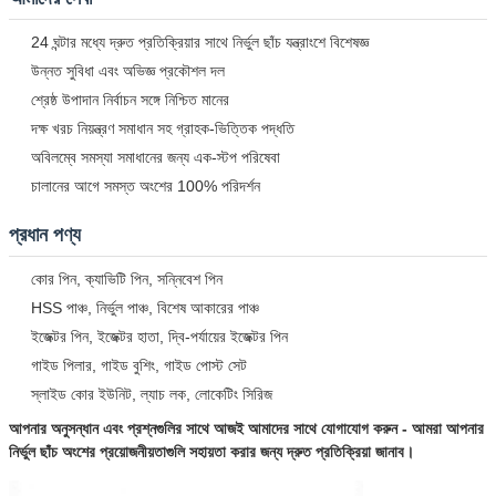
24 ঘন্টার মধ্যে দ্রুত প্রতিক্রিয়ার সাথে নির্ভুল ছাঁচ যন্ত্রাংশে বিশেষজ্ঞ
উন্নত সুবিধা এবং অভিজ্ঞ প্রকৌশল দল
শ্রেষ্ঠ উপাদান নির্বাচন সঙ্গে নিশ্চিত মানের
দক্ষ খরচ নিয়ন্ত্রণ সমাধান সহ গ্রাহক-ভিত্তিক পদ্ধতি
অবিলম্বে সমস্যা সমাধানের জন্য এক-স্টপ পরিষেবা
চালানের আগে সমস্ত অংশের 100% পরিদর্শন
প্রধান পণ্য
কোর পিন, ক্যাভিটি পিন, সন্নিবেশ পিন
HSS পাঞ্চ, নির্ভুল পাঞ্চ, বিশেষ আকারের পাঞ্চ
ইজেক্টর পিন, ইজেক্টর হাতা, দ্বি-পর্যায়ের ইজেক্টর পিন
গাইড পিলার, গাইড বুশিং, গাইড পোস্ট সেট
স্লাইড কোর ইউনিট, ল্যাচ লক, লোকেটিং সিরিজ
আপনার অনুসন্ধান এবং প্রশ্নগুলির সাথে আজই আমাদের সাথে যোগাযোগ করুন - আমরা আপনার
নির্ভুল ছাঁচ অংশের প্রয়োজনীয়তাগুলি সহায়তা করার জন্য দ্রুত প্রতিক্রিয়া জানাব।