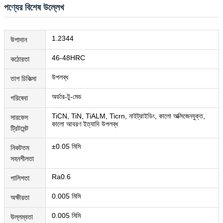
পণ্যের বিশেষ উল্লেখ
1.2344
উপাদান
46-48HRC
কঠোরতা
উপলব্ধ
তাপ চিকিত্সা
অর্ডার-টু-মেড
পরিষেবা
TiCN, TiN, TiALM, Ticrn, নাইট্রাইডিং, কালো অক্সিজেনযুক্ত,
সারফেস
কালো আবরণ ইত্যাদি উপলব্ধ
ট্রিটমেন্ট
±0.05 মিমি
নিকটতম
সহনশীলতা
Ra0.6
পালিশতা
0.005 মিমি
অক্ষীয়তা
0.005 মিমি
উল্লম্বতা