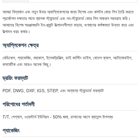
আমরা বিদ্যমান এবং নতুন উভয় অ্যাপ্লিকেশনের জন্য বিশেষ এবং কাস্টম কোর পিন তৈরি করতে
প্রকৌশল দক্ষতার সাথে ব্যাপক স্ট্যান্ডার্ড এবং নন-স্ট্যান্ডার্ড কোর পিন সমাধান সরবরাহ করি।
একটি বার্তা রেখে যান
আমাদের বিশেষ সরঞ্জামগুলি ইন-প্ল্যান্ট উত্পাদনশীলতা বাড়ায়, গুণমানের কর্মক্ষমতা উন্নত করে এবং
উত্পাদন খরচ কমায়।
আমরা শীঘ্রই আপনাকে আবার কল করব!
অ্যাপ্লিকেশন ক্ষেত্র
মেডিকেল, প্যাকেজিং, মহাকাশ, ইলেকট্রনিক্স, ডাই কাস্টিং ডাইস, বোতল ক্যাপ, অটোমোবাইল,
কসমেটিক এবং আরও অনেক কিছু।
ড্রয়িং ফরম্যাট
PDF, DWG, DXF, IGS, STEP, এবং অন্যান্য স্ট্যান্ডার্ড ফরম্যাট
পরিশোধের শর্তাবলী
T/T, পেপ্যাল, ওয়েস্টার্ন ইউনিয়ন - 50% জমা, চালানের আগে ব্যালেন্স উপলব্ধ
প্যাকেজিং