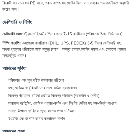
বিরোধী ক্ষয় তেল সহ PE ব্যাগ, শক্ত কাগজ সহ ফোমিং ফিল্ম, বা গ্রাহকের প্রয়োজনীয়তা অনুযায়ী
জমা দিন
কাঠের বাক্স।
ডেলিভারি ও শিপিং
ডেলিভারি সময়:
স্ট্যান্ডার্ড ইজেক্টর পিনের জন্য 7-15 কার্যদিবস (পরিমাণের উপর নির্ভর করে)
শিপিং পদ্ধতি:
এক্সপ্রেস ক্যারিয়ার (DHL, UPS, FEDEX) 3-5 দিনের ডেলিভারি সহ,
অথবা বৃহত্তর পরিমাণের জন্য সমুদ্র চালান। সমস্ত চালানে ট্র্যাকিং নম্বর এবং চালানের প্রমাণ
অন্তর্ভুক্ত থাকে।
আমাদের সুবিধা
পরিষ্কার এবং সুসংগঠিত কর্মশালার পরিবেশ
দক্ষ, অভিজ্ঞ প্রযুক্তিবিদদের সাথে কঠোর ব্যবস্থাপনা
বিভিন্ন গ্রাহকের চাহিদা মেটাতে বিভিন্ন কাঁচামাল (আমদানি ও দেশীয়)
সারফেস গ্রাইন্ডিং, সোডিক ওয়্যার-কাটিং এবং ড্রিলিং মেশিন সহ উচ্চ-নির্ভুল সরঞ্জাম
সমস্ত উত্পাদন প্রক্রিয়া জুড়ে ব্যাপক গুণমান নিয়ন্ত্রণ
ইংরেজি এবং জাপানি ভাষায় বহুভাষিক সমর্থন
আমাদের সেবা