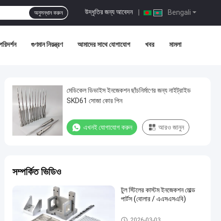
উদ্ধৃতির জন্য আবেদন
|
Bengali
অনুসন্ধান করুন
পরিদর্শন
গুণমান নিয়ন্ত্রণ
আমাদের সাথে যোগাযোগ
খবর
মামলা
মেডিকেল ডিভাইস ইনজেকশন ছাঁচনির্মাণের জন্য নাইট্রাইড
SKD61 সোজা কোর পিন
এখনই যোগাযোগ করুন
আরও জানুন
সম্পর্কিত ভিডিও
টুল স্টিলের কাস্টম ইনজেকশন মোল্ড
পার্টস (বোলার / এএসএসএবি)
প্লাস্টিক ছাঁচ অংশ
2026-03-03