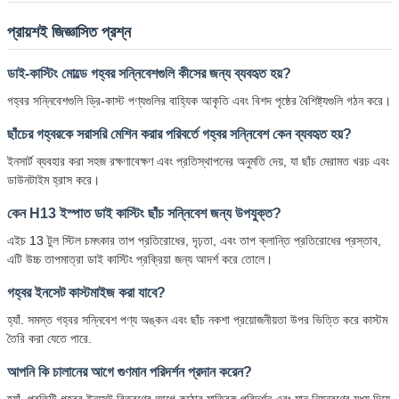
প্রায়শই জিজ্ঞাসিত প্রশ্ন
ডাই-কাস্টিং মোল্ডে গহ্বর সন্নিবেশগুলি কীসের জন্য ব্যবহৃত হয়?
গহ্বর সন্নিবেশগুলি ড্রি-কাস্ট পণ্যগুলির বাহ্যিক আকৃতি এবং বিশদ পৃষ্ঠের বৈশিষ্ট্যগুলি গঠন করে।
ছাঁচের গহ্বরকে সরাসরি মেশিন করার পরিবর্তে গহ্বর সন্নিবেশ কেন ব্যবহৃত হয়?
ইনসার্ট ব্যবহার করা সহজ রক্ষণাবেক্ষণ এবং প্রতিস্থাপনের অনুমতি দেয়, যা ছাঁচ মেরামত খরচ এবং
ডাউনটাইম হ্রাস করে।
কেন H13 ইস্পাত ডাই কাস্টিং ছাঁচ সন্নিবেশ জন্য উপযুক্ত?
এইচ 13 টুল স্টিল চমৎকার তাপ প্রতিরোধের, দৃঢ়তা, এবং তাপ ক্লান্তি প্রতিরোধের প্রস্তাব,
এটি উচ্চ তাপমাত্রা ডাই কাস্টিং প্রক্রিয়া জন্য আদর্শ করে তোলে।
গহ্বর ইনসেট কাস্টমাইজ করা যাবে?
হ্যাঁ. সমস্ত গহ্বর সন্নিবেশ পণ্য অঙ্কন এবং ছাঁচ নকশা প্রয়োজনীয়তা উপর ভিত্তি করে কাস্টম
তৈরি করা যেতে পারে.
আপনি কি চালানের আগে গুণমান পরিদর্শন প্রদান করেন?
হ্যাঁ, প্রতিটি গহ্বর ইনসেট বিতরণের আগে কঠোর মাত্রিক পরিদর্শন এবং মান নিয়ন্ত্রণের মধ্য দিয়ে