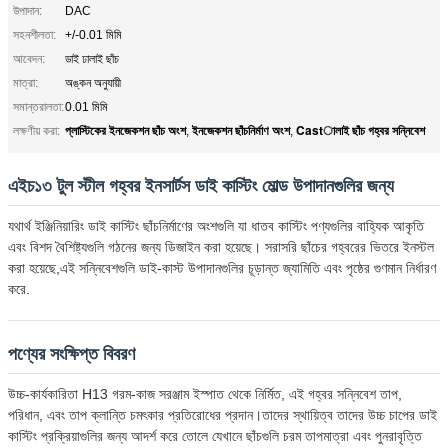
উপাদান:
DAC
সহনশীলতা:
+/-0.01 মিমি
আবেদন:
ডাই ঢালাই ছাঁচ
মাত্রা:
অঙ্কন অনুযায়ী
সমান্তরালতা:
0.01 মিমি
প্লাস্টিকের ইনজেকশন ছাঁচ অংশ
ইনজেকশন ছাঁচনির্মাণ অংশ
Castালাই ছাঁচ গহ্বর সন্নিবেশ
লক্ষণীয় করা:
,
,
এইচ১৩ টুল স্টীল গহ্বর ইনসার্টস ডাই কাস্টিং মোল্ড উপাদানগুলির জন্য
যথার্থ ইঞ্জিনিয়ারিং ডাই কাস্টিং ছাঁচনির্মাণের অংশগুলি যা ধাতব কাস্টিং পণ্যগুলির বাহ্যিক আকৃতি
এবং বিশদ বৈশিষ্ট্যগুলি গঠনের জন্য ডিজাইন করা হয়েছে। সরাসরি ছাঁচের গহ্বরের ভিতরে ইনস্টল
করা হয়েছে,এই সন্নিবেশগুলি ডাই-কাস্ট উপাদানগুলির চূড়ান্ত জ্যামিতি এবং পৃষ্ঠের গুণমান নির্ধারণ
করে.
পণ্যের সংক্ষিপ্ত বিবরণ
উচ্চ-কার্যকারিতা H13 গরম-কাজ সরঞ্জাম ইস্পাত থেকে নির্মিত, এই গহ্বর সন্নিবেশ তাপ,
পরিধান, এবং তাপ ক্লান্তি চমৎকার প্রতিরোধের প্রদান।তাদের স্থায়িত্ব তাদের উচ্চ চাপের ডাই
কাস্টিং প্রক্রিয়াগুলির জন্য আদর্শ করে তোলে যেখানে ছাঁচগুলি চরম তাপমাত্রা এবং পুনরাবৃত্তি