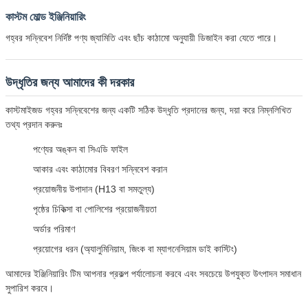
কাস্টম মোল্ড ইঞ্জিনিয়ারিং
গহ্বর সন্নিবেশ নির্দিষ্ট পণ্য জ্যামিতি এবং ছাঁচ কাঠামো অনুযায়ী ডিজাইন করা যেতে পারে।
উদ্ধৃতির জন্য আমাদের কী দরকার
কাস্টমাইজড গহ্বর সন্নিবেশের জন্য একটি সঠিক উদ্ধৃতি প্রদানের জন্য, দয়া করে নিম্নলিখিত
তথ্য প্রদান করুনঃ
পণ্যের অঙ্কন বা সিএডি ফাইল
আকার এবং কাঠামোর বিবরণ সন্নিবেশ করান
প্রয়োজনীয় উপাদান (H13 বা সমতুল্য)
পৃষ্ঠের চিকিত্সা বা পোলিশের প্রয়োজনীয়তা
অর্ডার পরিমাণ
প্রয়োগের ধরন (অ্যালুমিনিয়াম, জিংক বা ম্যাগনেসিয়াম ডাই কাস্টিং)
আমাদের ইঞ্জিনিয়ারিং টিম আপনার প্রকল্প পর্যালোচনা করবে এবং সবচেয়ে উপযুক্ত উৎপাদন সমাধান
সুপারিশ করবে।