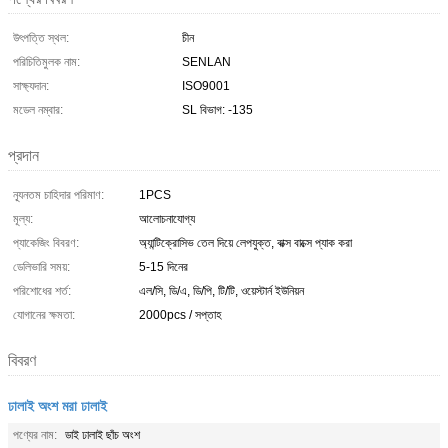
উৎপত্তি স্থল:
চীন
পরিচিতিমুলক নাম:
SENLAN
সাক্ষ্যদান:
ISO9001
মডেল নম্বার:
SL বিভাগ: -135
প্রদান
ন্যূনতম চাহিদার পরিমাণ:
1PCS
মূল্য:
আলোচনাযোগ্য
প্যাকেজিং বিবরণ:
অ্যান্টিক্রোসিভ তেল দিয়ে লেপযুক্ত, বাক্স বাক্সে প্যাক করা
ডেলিভারি সময়:
5-15 দিনের
পরিশোধের শর্ত:
এল/সি, ডি/এ, ডি/পি, টি/টি, ওয়েস্টার্ন ইউনিয়ন
যোগানের ক্ষমতা:
2000pcs / সপ্তাহ
বিবরণ
ঢালাই অংশ মরা ঢালাই
পণ্যের নাম:
ডাই ঢালাই ছাঁচ অংশ