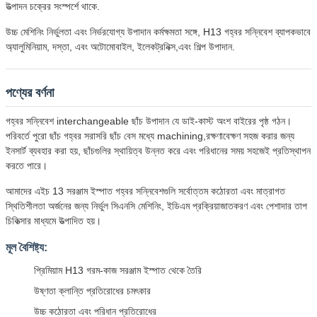
উত্পাদন চক্রের সংস্পর্শে থাকে.
উচ্চ মেশিনিং নির্ভুলতা এবং নির্ভরযোগ্য উপাদান কর্মক্ষমতা সঙ্গে, H13 গহ্বর সন্নিবেশ ব্যাপকভাবে
অ্যালুমিনিয়াম, দস্তা, এবং অটোমোবাইল, ইলেকট্রনিক্স,এবং শিল্প উপাদান.
পণ্যের বর্ণনা
গহ্বর সন্নিবেশ interchangeable ছাঁচ উপাদান যে ডাই-কাস্ট অংশ বাইরের পৃষ্ঠ গঠন।
পরিবর্তে পুরো ছাঁচ গহ্বর সরাসরি ছাঁচ বেস মধ্যে machining,রক্ষণাবেক্ষণ সহজ করার জন্য
ইনসার্ট ব্যবহার করা হয়, ছাঁচগুলির স্থায়িত্ব উন্নত করে এবং পরিধানের সময় সহজেই প্রতিস্থাপন
করতে পারে।
আমাদের এইচ 13 সরঞ্জাম ইস্পাত গহ্বর সন্নিবেশগুলি সর্বোত্তম কঠোরতা এবং মাত্রাগত
স্থিতিশীলতা অর্জনের জন্য নির্ভুল সিএনসি মেশিনিং, ইডিএম প্রক্রিয়াজাতকরণ এবং পেশাদার তাপ
চিকিত্সার মাধ্যমে উত্পাদিত হয়।
মূল বৈশিষ্ট্য:
প্রিমিয়াম H13 গরম-কাজ সরঞ্জাম ইস্পাত থেকে তৈরি
উষ্ণতা ক্লান্তি প্রতিরোধের চমৎকার
উচ্চ কঠোরতা এবং পরিধান প্রতিরোধের