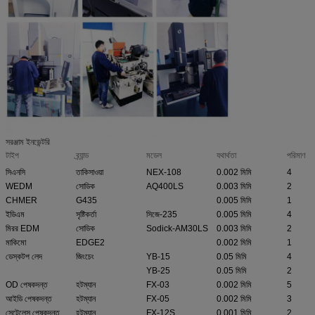
সরঞ্জাম ইনভেন্টরি
টাইপ
ব্র্যান্ড
মডেল
যথার্থতা
পরিমাণ
সিএনসি
তাকিসাওয়া
NEX-108
0.002 মিমি
4
WEDM
সোডিক
AQ400LS
0.003 মিমি
2
CHMER
G435
0.005 মিমি
1
ইডিএম
সৃষ্টিকর্তা
সিজে-235
0.005 মিমি
4
মিরর EDM
সোডিক
Sodick-AM30LS
0.003 মিমি
2
মাকিমো
EDGE2
0.002 মিমি
1
ডেস্কটপ লেদ
জিংচেং
YB-15
0.05 মিমি
4
YB-25
0.05 মিমি
2
OD পেষকদন্ত
হটম্যান
FX-03
0.002 মিমি
5
আইডি পেষকদন্ত
হটম্যান
FX-05
0.002 মিমি
3
সেন্টেলেস পেষকদন্ত
হটম্যান
FX-12S
0.001 মিমি
2