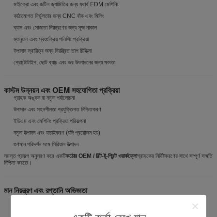
মাইক্রো এবং জটিল জ্যামিতির জন্য যথার্থ EDM মেশিনিং
কাঠামোগত নির্ভুলতার জন্য CNC বাঁক এবং মিলিং
ব্যাস এবং সোজাতা নিয়ন্ত্রণের জন্য সূক্ষ্ম নাকাল
ম্যানুয়াল এবং স্বয়ংক্রিয় পলিশিং প্রক্রিয়া
উপাদান স্থায়িত্ব জন্য নিয়ন্ত্রিত তাপ চিকিত্সা
প্রোটোটাইপ, ছোট ব্যাচ এবং ভর উৎপাদনের জন্য ক্ষমতা
কাস্টম উন্নয়ন এবং OEM সহযোগিতা প্রক্রিয়া
গ্রাহক অঙ্কন বা নমুনা পর্যালোচনা
উপাদান এবং সহনশীলতা প্রযুক্তিগত নিশ্চিতকরণ
ইডিএম এবং মেশিনিং প্রক্রিয়া পরিকল্পনা
নমুনা উত্পাদন এবং যাচাইকরণ (যদি প্রয়োজন হয়)
গুণমান পরিদর্শন সঙ্গে সিরিয়াল উত্পাদন
সমস্ত প্রকল্প অনুসরণ করে একটি
কঠোর OEM / বিল্ট-টু-প্রিন্ট ওয়ার্কফ্লো
গ্রাহকের নির্দিষ্টকরণের সাথে সম্পূর্ণ সম্মতি
নিশ্চিত করতে।
মান নিয়ন্ত্রণ এবং রপ্তানি অভিজ্ঞতা
ইনকামিং উপাদান যাচাই
ইন-প্রক্রিয়া মাত্রিক পরিদর্শন