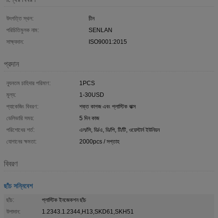
উৎপত্তি স্থল:
চীন
পরিচিতিমুলক নাম:
SENLAN
সাক্ষ্যদান:
ISO9001:2015
প্রদান
ন্যূনতম চাহিদার পরিমাণ:
1PCS
মূল্য:
1-30USD
প্যাকেজিং বিবরণ:
শক্ত কাগজ এবং প্লাস্টিক বাক্স
ডেলিভারি সময়:
5 দিন কাজ
পরিশোধের শর্ত:
এল/সি, ডি/এ, ডি/পি, টি/টি, ওয়েস্টার্ন ইউনিয়ন
যোগানের ক্ষমতা:
2000pcs / সপ্তাহ
বিবরণ
ছাঁচ সন্নিবেশ
ছাঁচ:
প্লাস্টিক ইনজেকশন ছাঁচ
উপাদান:
1.2343.1.2344,H13,SKD61,SKH51