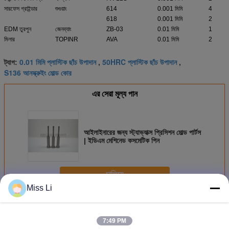
সারফেস গ্রাইন্ডার
শুগুয়াং
614
0.001 মিমি
4
618
0.001 মিমি
2
EDM তুরপুন
জেনব্যাং
ZB-03
0.01 মিমি
1
মিলার
TOPINR
AVA
0.01 মিমি
2
0.01 মিমি প্লাস্টিক ছাঁচ উপাদান
50HRC প্লাস্টিক ছাঁচ উপাদান
ট্যাগ:
,
,
S136 আনস্ক্রুইং মোল্ড কোর
এর সেরা মূল্য পান
আইলাইনারের জন্য স্ট্যাভ্যাক্স প্রিসিশন মোল্ড পার্টস
| ইডিএম মেশিনেড কসমেটিক পিন
চালিয়ে
Miss Li
ছাঁচ সন্নিবেশ
অধিক
7:49 PM