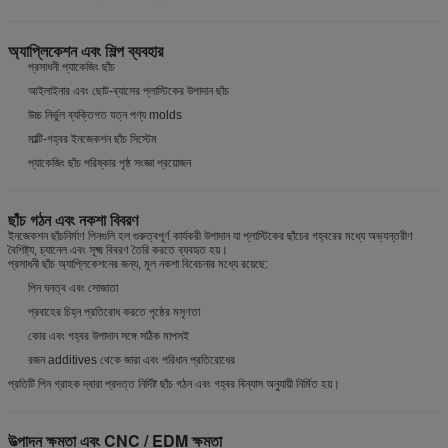
অ্যাপ্লিকেশন এবং শিল্প ব্যবহার
প্রসাধনী প্যাকেজিং ছাঁচ
আইলাইনার এবং ছোট-ব্যাসের প্লাস্টিকের উপাদান ছাঁচ
উচ্চ নির্ভুল ব্যক্তিগত যত্ন পণ্য molds
মাল্টি-গহ্বর ইনজেকশন ছাঁচ সিস্টেম
প্যাকেজিং ছাঁচ পরিষ্কার পৃষ্ঠ সংজ্ঞা প্রয়োজন
ছাঁচ গঠন এবং নকশা বিবরণ
ইনজেকশন ছাঁচনির্মাণ পিনগুলি হল গুরুত্বপূর্ণ কার্যকরী উপাদান যা প্লাস্টিকের ছাঁচের গহ্বরের মধ্যে অভ্যন্তরীণ
বৈশিষ্ট্য, চ্যানেল এবং সূক্ষ্ম বিবরণ তৈরি করতে ব্যবহৃত হয়।
প্রসাধনী ছাঁচ অ্যাপ্লিকেশনের জন্য, মূল নকশা বিবেচনার মধ্যে রয়েছে:
পিন ঘনত্ব এবং সোজাতা
প্রবাহের চিহ্ন প্রতিরোধ করতে পৃষ্ঠের মসৃণতা
কোর এবং গহ্বর উপাদান সঙ্গে সঠিক মাপসই
রজন additives থেকে জারা এবং পরিধান প্রতিরোধের
প্রতিটি পিন গ্রাহক দ্বারা প্রদত্ত নির্দিষ্ট ছাঁচ গঠন এবং গহ্বর বিন্যাস অনুযায়ী নির্মিত হয়।
উত্পাদন ক্ষমতা এবং CNC / EDM ক্ষমতা