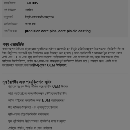
সহনশীলতা:
+/-0.005
পৃষ্ঠ চিকিত্সা:
পোলিশ
স্ট্যান্ডার্ড:
মিসুমি/হাসকো/ডিএমই/পাঞ্চ
কাস্টমাইজড:
পাওয়া যায়
precision core pins
core pin die casting
লক্ষণীয় করা:
,
পণ্য ওভারভিউ
কাস্টমাইজড ইডিএম স্ট্যাভ্যাক্স প্লাস্টিকের ছাঁচের অংশগুলি হল নির্ভুল-ইঞ্জিনিয়ারযুক্ত ইনজেকশন ছাঁচনির্মাণ পিন যা
উচ্চ-নির্ভুলতার প্রসাধনী ছাঁচ সিস্টেমের জন্য ডিজাইন করা হয়েছে। জারা-প্রতিরোধী Stavax টুল ইস্পাত থেকে
তৈরি এবং EDM এবং সূক্ষ্ম সমাপ্তির মাধ্যমে প্রক্রিয়াজাত করা, এই উপাদানগুলি বহু-গহ্বর ইনজেকশন ছাঁচে
মাত্রিক স্থিতিশীলতা, পৃষ্ঠের অখণ্ডতা এবং সামঞ্জস্যপূর্ণ কর্মক্ষমতা নিশ্চিত করে। সমস্ত অংশ একটি উপর
কঠোরভাবে সরবরাহ করা হয়
বিল্ট-টু-মুদ্রণ OEM ভিত্তিতে
.
মূল বৈশিষ্ট্য এবং প্রযুক্তিগত সুবিধা
গ্রাহক অঙ্কন উপর ভিত্তি করে কাস্টম OEM উত্পাদন
জারা প্রতিরোধের জন্য স্ট্যাভ্যাক্স স্টেইনলেস টুল স্টিল
জটিল মাইক্রো জ্যামিতির জন্য EDM প্রক্রিয়াকরণ
উচ্চ মাত্রিক নির্ভুলতা এবং পুনরাবৃত্তিযোগ্যতা
মাল্টি-গহ্বর ছাঁচে স্থিতিশীল কর্মক্ষমতা
সূক্ষ্ম পৃষ্ঠ ফিনিস নির্ভুল অঙ্গরাগ ছাঁচনির্মাণ জন্য উপযুক্ত
ঐচ্ছিক পলিশিং, ল্যাপিং বা লেপ প্রক্রিয়া