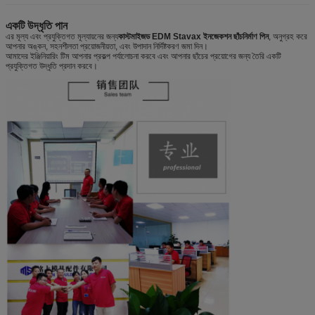
একটি উদ্ধৃতি পান
এর মূল্য এবং প্রযুক্তিগত মূল্যায়নের জন্য
কাস্টমাইজড EDM Stavax ইনজেকশন ছাঁচনির্মাণ পিন
, অনুগ্রহ করে
আপনার অঙ্কন, সহনশীলতা প্রয়োজনীয়তা, এবং উপাদান নির্দিষ্টকরণ জমা দিন।
আমাদের ইঞ্জিনিয়ারিং টিম আপনার প্রকল্প পর্যালোচনা করবে এবং আপনার ছাঁচের প্রয়োগের জন্য তৈরি একটি
প্রযুক্তিগত উদ্ধৃতি প্রদান করবে।